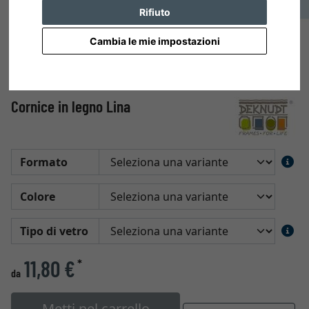
Rifiuto
Cambia le mie impostazioni
Cornice in legno Lina
Formato
Colore
Tipo di vetro
11,80 €
*
da
Metti nel carrello