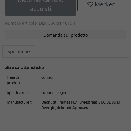
Merken
acquisti
Numero articolo: DEK-S66RJ1-1015-H
Domande sul prodotto
Specifiche
altre caratteristiche
linea di
cornici
prodotti:
tipo di cornice:
cornici in legno
manufacturer:
Deknudt Frames N.V., Breestraat 31A, BE 8540
Deerlijk ,
deknudt@gmx.eu