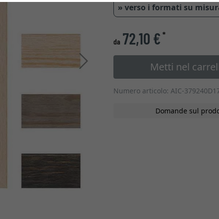
» verso i formati su misu
72,10 €
*
da
Avanti
Metti nel carrel
Numero articolo: AIC-379240D1
Domande sul prodo