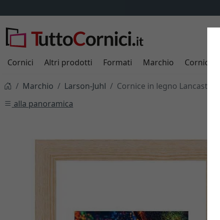
Cornici
Altri prodotti
Formati
Marchio
Cornici s
Marchio
Larson-Juhl
Cornice in legno Lancaster 4
alla panoramica