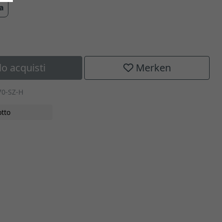
ra
lo acquisti
Merken
70-SZ-H
tto