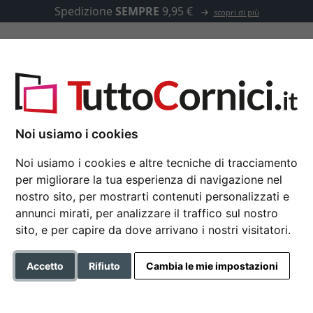
Spedizione
SEMPRE
9,95 €
scopri di più
u misura
Passepartout
Accessori
,3 - su misura
Noi usiamo i cookies
Noi usiamo i cookies e altre tecniche di tracciamento
per migliorare la tua esperienza di navigazione nel
Cornice in legno Lanc
nostro sito, per mostrarti contenuti personalizzati e
annunci mirati, per analizzare il traffico sul nostro
sito, e per capire da dove arrivano i nostri visitatori.
Colore
Accetto
Rifiuto
Cambia le mie impostazioni
Tipo di vetro