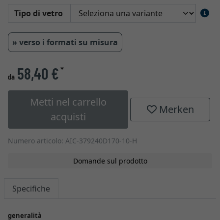
Tipo di vetro
» verso i formati su misura
58,40 €
*
da
Metti nel carrello
Merken
acquisti
Numero articolo: AIC-379240D170-10-H
Domande sul prodotto
Specifiche
generalità