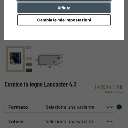
Rifiuto
Cambia le mie impostazioni
Cornice in legno Lancaster 4,3
Formato
Colore