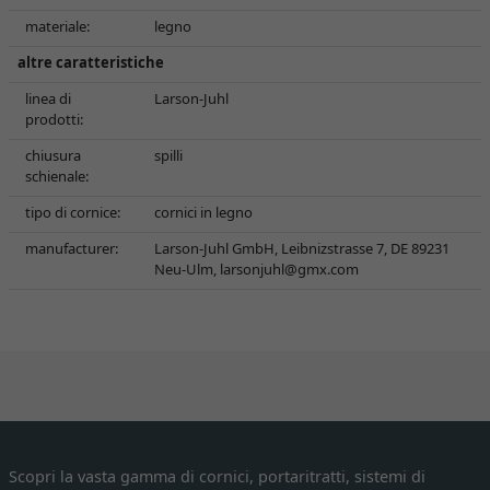
materiale:
legno
altre caratteristiche
linea di
Larson-Juhl
prodotti:
chiusura
spilli
schienale:
tipo di cornice:
cornici in legno
manufacturer:
Larson-Juhl GmbH, Leibnizstrasse 7, DE 89231
Neu-Ulm,
larsonjuhl@gmx.com
Scopri la vasta gamma di cornici, portaritratti, sistemi di