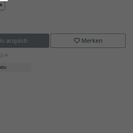
ra
lo acquisti
Merken
SZ-H
tto