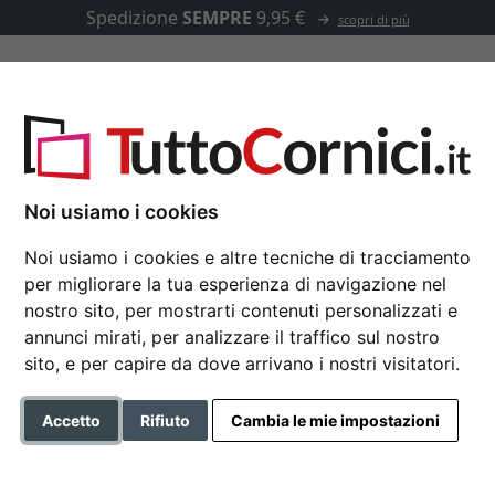
Spedizione
SEMPRE
9,95 €
scopri di più
u misura
Passepartout
Accessori
9 - su misura
Noi usiamo i cookies
Noi usiamo i cookies e altre tecniche di tracciamento
per migliorare la tua esperienza di navigazione nel
Cornice in legno La S
nostro sito, per mostrarti contenuti personalizzati e
annunci mirati, per analizzare il traffico sul nostro
sito, e per capire da dove arrivano i nostri visitatori.
Colore
Accetto
Rifiuto
Cambia le mie impostazioni
Tipo di vetro