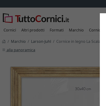
Cornici
Altri prodotti
Formati
Marchio
Cornici s
Marchio
Larson-Juhl
Cornice in legno La Scala 3,
alla panoramica