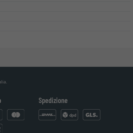
lia.
o
Spedizione