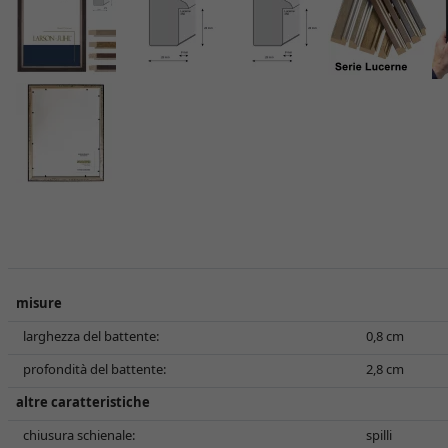
misure
larghezza del battente:
0,8 cm
profondità del battente:
2,8 cm
altre caratteristiche
chiusura schienale:
spilli