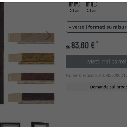
0,8 cm
2,8 cm
» verso i formati su misu
Avanti
83,60 €
*
da
Metti nel carrel
Numero articolo: AIC-350790D1
Domande sul prodo