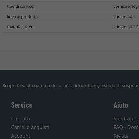
tipo di cornice:
cornice in le
linea di prodotti:
Larson-Juhl
manufacturer:
Larson-Juhl G
Scopri la vasta gamma di cornici, portaritratti, sistemi di sospens
Service
Aiuto
Contatti
Spedizion
Carrello acquisti
FAQ - Dom
Account
Rivista