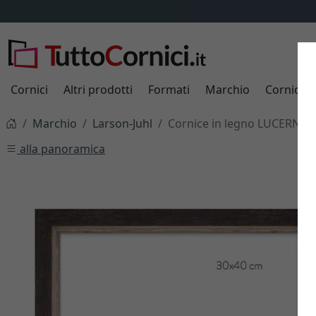
Cornici
Altri prodotti
Formati
Marchio
Cornici s
Marchio
Larson-Juhl
Cornice in legno LUCERNE 2,
alla panoramica