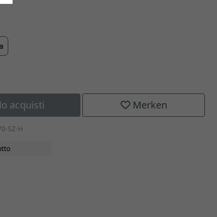
ra
lo acquisti
Merken
70-SZ-H
tto