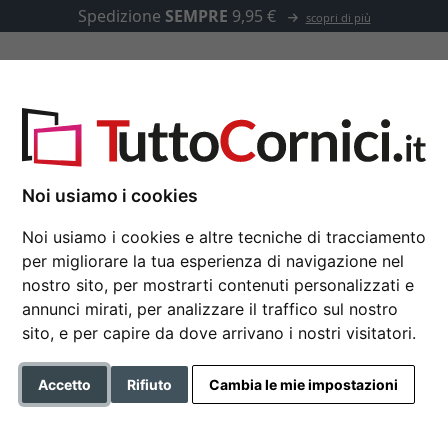
Spedizione
SEMPRE
9,95 €
scopri di più
u misura
Passepartout
Accessori
9 - su misura
Noi usiamo i cookies
Noi usiamo i cookies e altre tecniche di tracciamento
per migliorare la tua esperienza di navigazione nel
Cornice in legno LUCE
nostro sito, per mostrarti contenuti personalizzati e
annunci mirati, per analizzare il traffico sul nostro
sito, e per capire da dove arrivano i nostri visitatori.
Colore
Accetto
Rifiuto
Cambia le mie impostazioni
Tipo di vetro