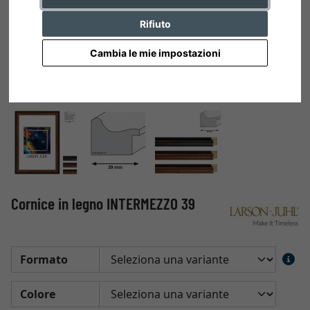
Rifiuto
Cambia le mie impostazioni
Cornice in legno INTERMEZZO 39
Formato
Colore