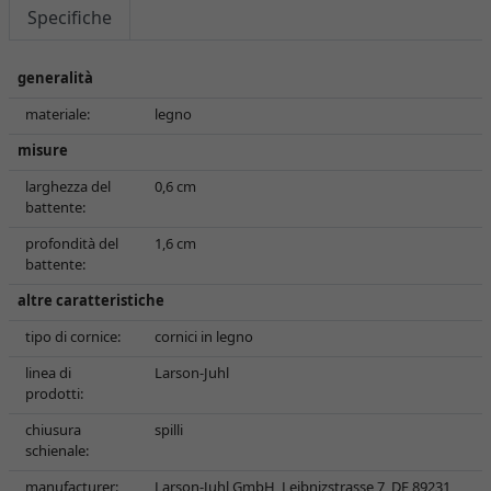
Specifiche
generalità
materiale:
legno
misure
larghezza del
0,6 cm
battente:
profondità del
1,6 cm
battente:
altre caratteristiche
tipo di cornice:
cornici in legno
linea di
Larson-Juhl
prodotti:
chiusura
spilli
schienale:
manufacturer:
Larson-Juhl GmbH, Leibnizstrasse 7, DE 89231