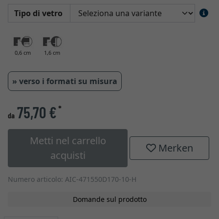
Tipo di vetro
0,6 cm
1,6 cm
» verso i formati su misura
75,70 €
*
da
Metti nel carrello
Merken
acquisti
Numero articolo: AIC-471550D170-10-H
Domande sul prodotto