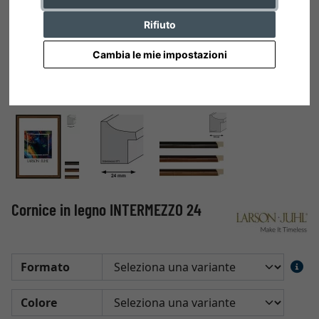
Rifiuto
Cambia le mie impostazioni
Cornice in legno INTERMEZZO 24
Formato
Colore