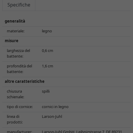
Specifiche
generalità
materiale:
legno
misure
larghezza del
0,6 cm
battente:
profondità del
1,6 cm
battente:
altre caratteristiche
chiusura
spilli
schienale:
tipo di cornice:
cornici in legno
linea di
Larson-Juhl
prodotti:
manufacturer:
Larson-Juhl GmbH, Leibnizstrasse 7, DE 89231