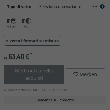
Tipo di vetro
0,6 cm
1,6 cm
» verso i formati su misura
63,40 €
*
da
Metti nel carrello
Merken
acquisti
Numero articolo: AIC-371550D170-10-H
Domande sul prodotto