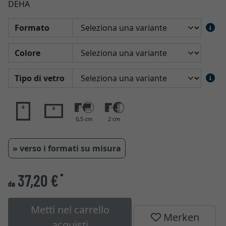
DEHA
Formato
Colore
Tipo di vetro
0,5 cm
2 cm
» verso i formati su misura
37,20 €
*
da
Metti nel carrello
Merken
acquisti