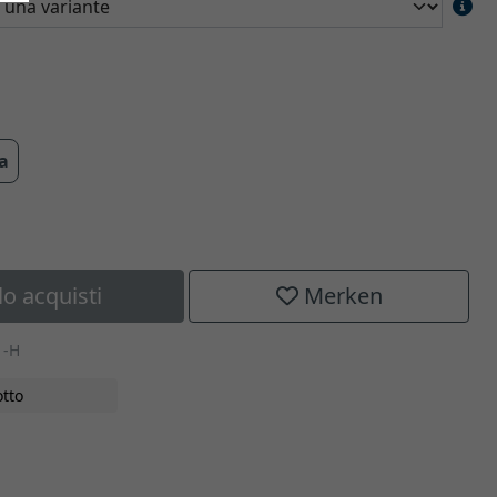
ra
lo acquisti
Merken
1-H
tto