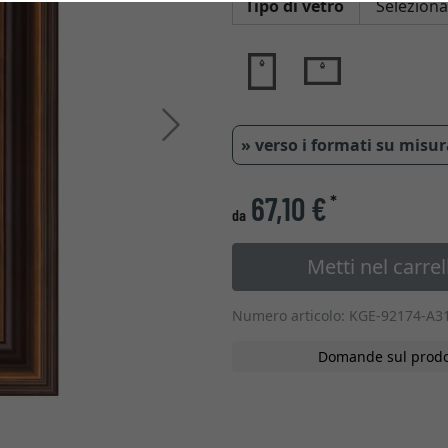
Tipo di vetro
Avanti
» verso i formati su misu
67,10 €
*
da
Metti nel carrel
Numero articolo: KGE-92174-A3
Domande sul prodo