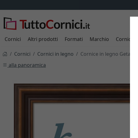
Cornici
Altri prodotti
Formati
Marchio
Cornici s
Cornici
Cornici in legno
Cornice in legno Getafe
alla panoramica