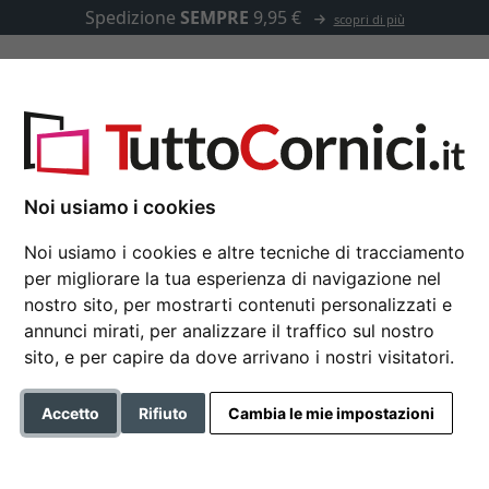
Spedizione
SEMPRE
9,95 €
scopri di più
u misura
Passepartout
Accessori
Noi usiamo i cookies
Noi usiamo i cookies e altre tecniche di tracciamento
per migliorare la tua esperienza di navigazione nel
Cornice in legno Geta
nostro sito, per mostrarti contenuti personalizzati e
annunci mirati, per analizzare il traffico sul nostro
sito, e per capire da dove arrivano i nostri visitatori.
Formato
Accetto
Rifiuto
Cambia le mie impostazioni
Colore