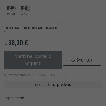
0,7 cm
2,7 cm
» verso i formati su misura
68,30 €
*
da
Metti nel carrello
Merken
acquisti
Numero articolo: AIC-145790D170-SZ-H
Domande sul prodotto
Specifiche