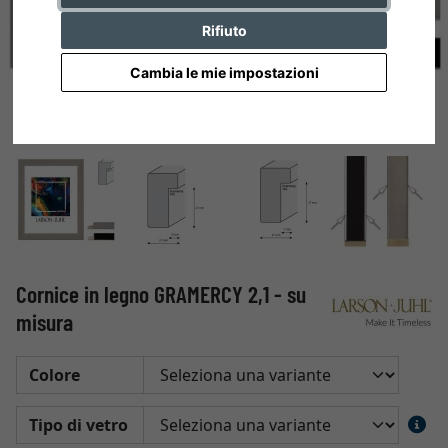
Rifiuto
Cambia le mie impostazioni
Cornice in legno GRAMERCY 2,1 - su
misura
Colore
Tipo di vetro