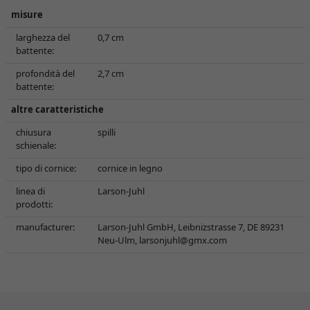
misure
larghezza del
0,7 cm
battente:
profondità del
2,7 cm
battente:
altre caratteristiche
chiusura
spilli
schienale:
tipo di cornice:
cornice in legno
linea di
Larson-Juhl
prodotti:
manufacturer:
Larson-Juhl GmbH, Leibnizstrasse 7, DE 89231
Neu-Ulm,
larsonjuhl@gmx.com