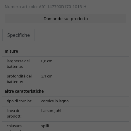
Numero articolo: AIC-147790D170-1015-H
Domande sul prodotto
Specifiche
misure
larghezza del
0,6 cm
battente:
profondità del
3,1 cm
battente:
altre caratteristiche
tipo di cornice:
cornice in legno
linea di
Larson-Juhl
prodotti:
chiusura
spilli