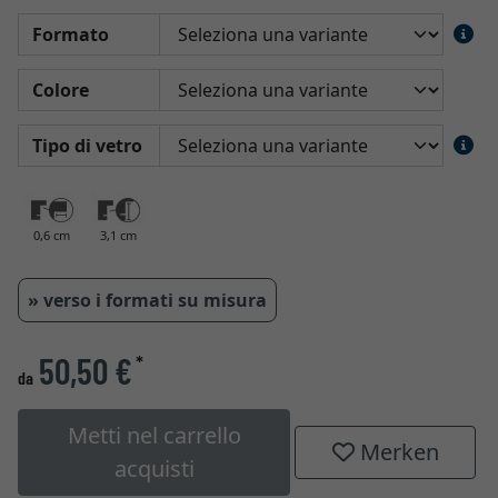
Formato
Colore
Tipo di vetro
0,6 cm
3,1 cm
» verso i formati su misura
50,50 €
*
da
Metti nel carrello
Merken
acquisti