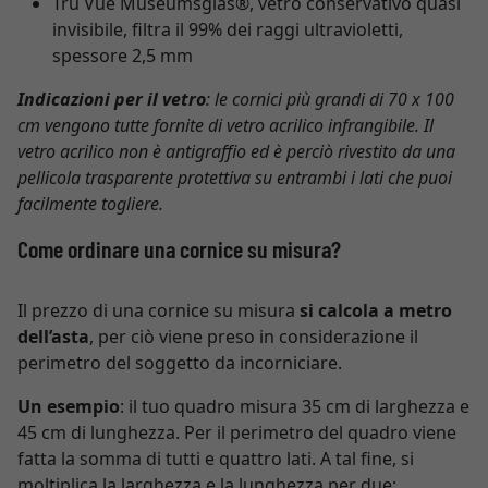
Tru Vue Museumsglas®, vetro conservativo quasi
invisibile, filtra il 99% dei raggi ultravioletti,
spessore 2,5 mm
Indicazioni per il vetro
: le cornici più grandi di 70 x 100
cm vengono tutte fornite di vetro acrilico infrangibile. Il
vetro acrilico non è antigraffio ed è perciò rivestito da una
pellicola trasparente protettiva su entrambi i lati che puoi
facilmente togliere.
Come ordinare una cornice su misura?
Il prezzo di una cornice su misura
si calcola a metro
dell’asta
, per ciò viene preso in considerazione il
perimetro del soggetto da incorniciare.
Un esempio
: il tuo quadro misura 35 cm di larghezza e
45 cm di lunghezza. Per il perimetro del quadro viene
fatta la somma di tutti e quattro lati. A tal fine, si
moltiplica la larghezza e la lunghezza per due: