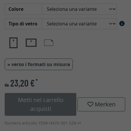
Colore
Tipo di vetro
» verso i formati su misura
23,20 €
*
da
Metti nel carrello
Merken
acquisti
Numero articolo: FDM-H470-301-SZA-H