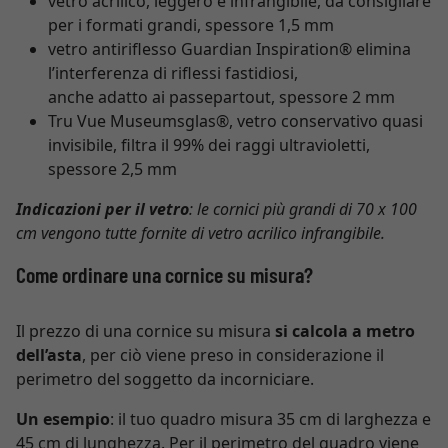
vetro acrilico, leggero e infrangibile, da consigliare
per i formati grandi, spessore 1,5 mm
vetro antiriflesso Guardian Inspiration® elimina
l’interferenza di riflessi fastidiosi,
anche adatto ai passepartout, spessore 2 mm
Tru Vue Museumsglas®, vetro conservativo quasi
invisibile, filtra il 99% dei raggi ultravioletti,
spessore 2,5 mm
Indicazioni per il vetro
: le cornici più grandi di 70 x 100
cm vengono tutte fornite di vetro acrilico infrangibile.
Come ordinare una cornice su misura?
Il prezzo di una cornice su misura
si calcola a metro
dell’asta
, per ciò viene preso in considerazione il
perimetro del soggetto da incorniciare.
Un esempio
: il tuo quadro misura 35 cm di larghezza e
45 cm di lunghezza. Per il perimetro del quadro viene