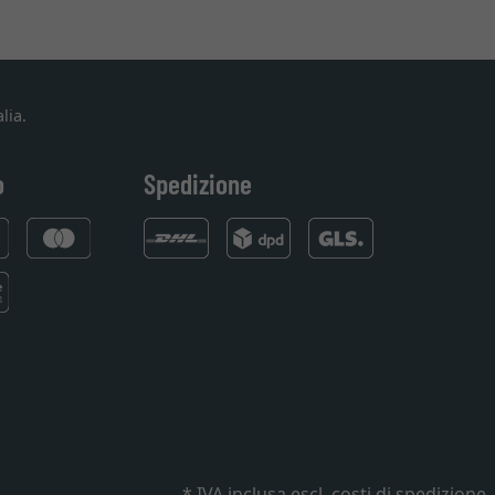
lia.
o
Spedizione
* IVA inclusa
escl. costi di spedizione