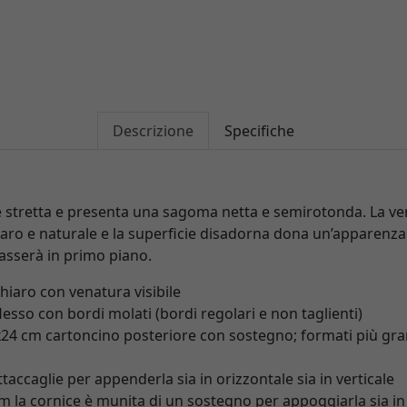
Descrizione
Specifiche
è stretta e presenta una sagoma netta e semirotonda. La ve
chiaro e naturale e la superficie disadorna dona un’apparenza
passerà in primo piano.
hiaro con venatura visibile
lesso con bordi molati (bordi regolari e non taglienti)
x24 cm cartoncino posteriore con sostegno; formati più gra
taccaglie per appenderla sia in orizzontale sia in verticale
 la cornice è munita di un sostegno per appoggiarla sia in o