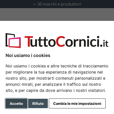
✓
30 marchi e produttori
u misura
Passepartout
Accessori
Noi usiamo i cookies
Noi usiamo i cookies e altre tecniche di tracciamento
Cornice in legno Dran
per migliorare la tua esperienza di navigazione nel
nostro sito, per mostrarti contenuti personalizzati e
annunci mirati, per analizzare il traffico sul nostro
Formato
sito, e per capire da dove arrivano i nostri visitatori.
Colore
Accetto
Rifiuto
Cambia le mie impostazioni