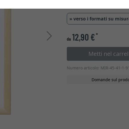
Tipo di vetro
» verso i formati su misu
12,90 €
*
Avanti
da
Metti nel carrel
Numero articolo: MIR-45-41-1-9
Domande sul prodo