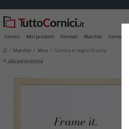
Cornici
Altri prodotti
Formati
Marchio
Cornici s
Marchio
Mira
Cornice in legno Drancy
alla panoramica