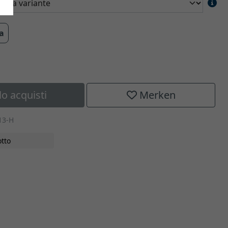
ra
lo acquisti
Merken
13-H
tto