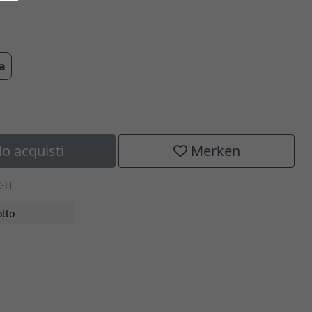
ra
lo acquisti
Merken
Z-H
tto