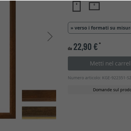
» verso i formati su misu
Avanti
22,90 €
*
da
Metti nel carrel
Numero articolo: KGE-922351-S
Domande sul prodo