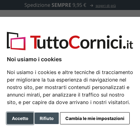
Spedizione
SEMPRE
9,95 €
scopri di più
u misura
Passepartout
Accessori
u misura
Noi usiamo i cookies
Noi usiamo i cookies e altre tecniche di tracciamento
per migliorare la tua esperienza di navigazione nel
Cornice in legno Dos
nostro sito, per mostrarti contenuti personalizzati e
annunci mirati, per analizzare il traffico sul nostro
sito, e per capire da dove arrivano i nostri visitatori.
Colore
Accetto
Rifiuto
Cambia le mie impostazioni
Tipo di vetro