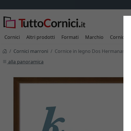
Cornici
Altri prodotti
Formati
Marchio
Cornici s
Cornici marroni
Cornice in legno Dos Hermanas s
alla panoramica