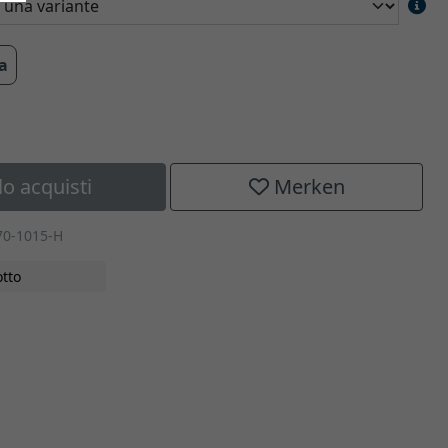
ra
lo acquisti
Merken
70-1015-H
tto