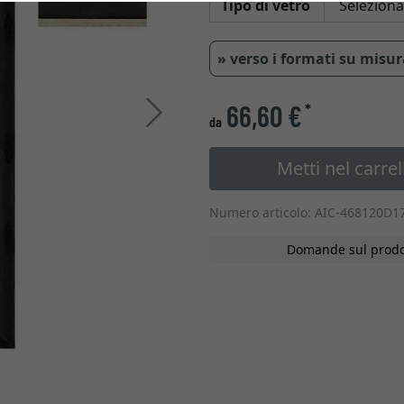
Tipo di vetro
» verso i formati su misu
66,60 €
*
Avanti
da
Metti nel carrel
Numero articolo: AIC-468120D1
Domande sul prodo