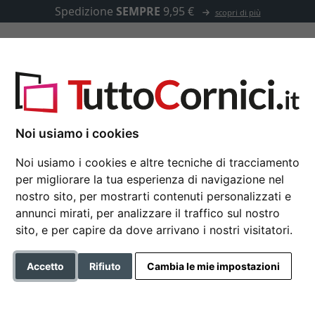
Spedizione
SEMPRE
9,95 €
scopri di più
u misura
Passepartout
Accessori
Noi usiamo i cookies
Noi usiamo i cookies e altre tecniche di tracciamento
per migliorare la tua esperienza di navigazione nel
Cornice in legno DRE
nostro sito, per mostrarti contenuti personalizzati e
annunci mirati, per analizzare il traffico sul nostro
sito, e per capire da dove arrivano i nostri visitatori.
Formato
Accetto
Rifiuto
Cambia le mie impostazioni
Colore