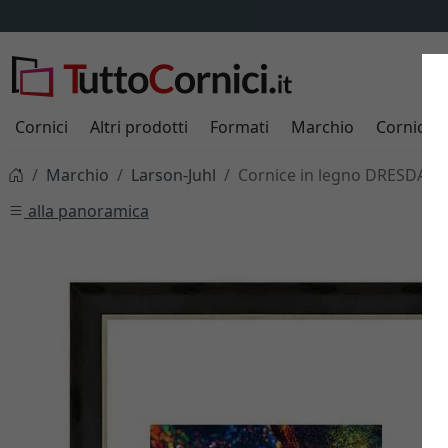
Cornici
Altri prodotti
Formati
Marchio
Cornici s
Marchio
Larson-Juhl
Cornice in legno DRESDA 4
alla panoramica