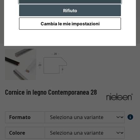
Rifiuto
Cambia le mie impostazioni
Cornice in legno Contemporanea 28
Formato
Colore