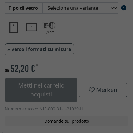
Tipo di vetro
0,9 cm
» verso i formati su misura
52,20 €
*
da
Metti nel carrello
Merken
acquisti
Numero articolo: NIE-809-31-1-21029-H
Domande sul prodotto