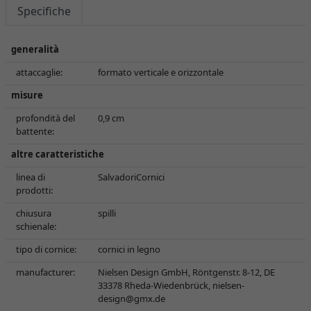
Specifiche
generalità
attaccaglie:
formato verticale e orizzontale
misure
profondità del
0,9 cm
battente:
altre caratteristiche
linea di
SalvadoriCornici
prodotti:
chiusura
spilli
schienale:
tipo di cornice:
cornici in legno
manufacturer:
Nielsen Design GmbH, Röntgenstr. 8-12, DE
33378 Rheda-Wiedenbrück,
nielsen-
design@gmx.de