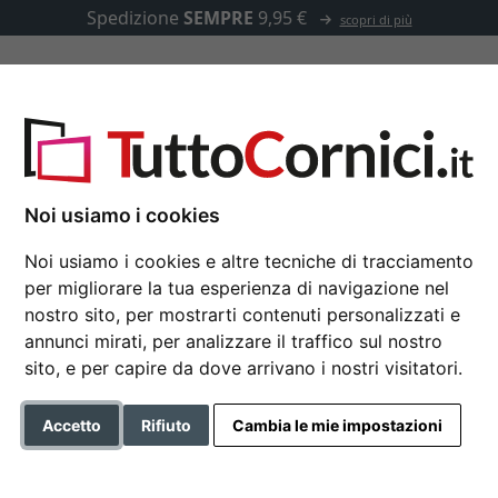
Spedizione
SEMPRE
9,95 €
scopri di più
u misura
Passepartout
Accessori
n
Noi usiamo i cookies
Noi usiamo i cookies e altre tecniche di tracciamento
per migliorare la tua esperienza di navigazione nel
Cornice in legno Ca
nostro sito, per mostrarti contenuti personalizzati e
annunci mirati, per analizzare il traffico sul nostro
sito, e per capire da dove arrivano i nostri visitatori.
Formato
Accetto
Rifiuto
Cambia le mie impostazioni
Colore