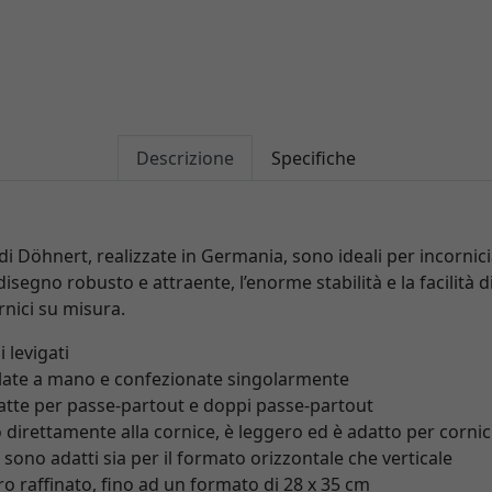
Descrizione
Specifiche
 di Döhnert, realizzate in Germania, sono ideali per incornic
isegno robusto e attraente, l’enorme stabilità e la facilità di
rnici su misura.
 levigati
late a mano e confezionate singolarmente
datte per passe-partout e doppi passe-partout
 direttamente alla cornice, è leggero ed è adatto per cornic
i sono adatti sia per il formato orizzontale che verticale
ro raffinato, fino ad un formato di 28 x 35 cm