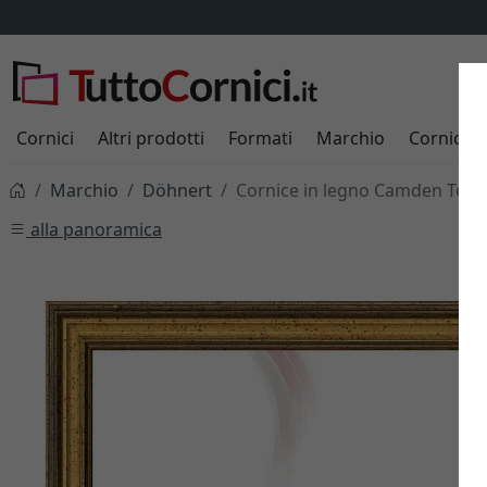
Cornici
Altri prodotti
Formati
Marchio
Cornici s
Marchio
Döhnert
Cornice in legno Camden Tow
alla panoramica