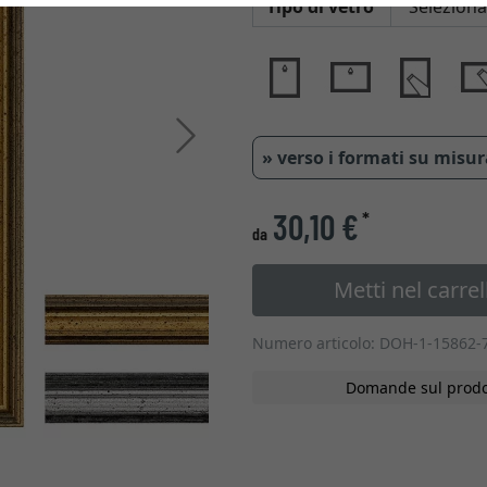
Tipo di vetro
Avanti
» verso i formati su misu
30,10 €
*
da
Metti nel carrel
Numero articolo: DOH-1-15862-
Domande sul prodo