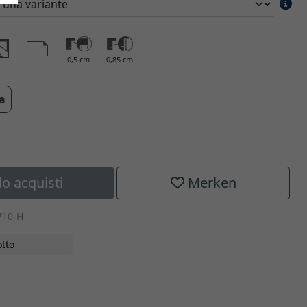
0,5 cm
0,85 cm
ra
lo acquisti
Merken
710-H
tto