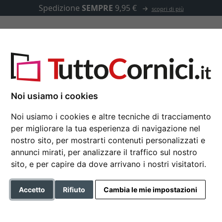
Spedizione
SEMPRE
9,95 €
scopri di più
u misura
Passepartout
Accessori
Road
Noi usiamo i cookies
Noi usiamo i cookies e altre tecniche di tracciamento
per migliorare la tua esperienza di navigazione nel
Cornice in legno Cal
nostro sito, per mostrarti contenuti personalizzati e
annunci mirati, per analizzare il traffico sul nostro
sito, e per capire da dove arrivano i nostri visitatori.
Formato
Accetto
Rifiuto
Cambia le mie impostazioni
Colore