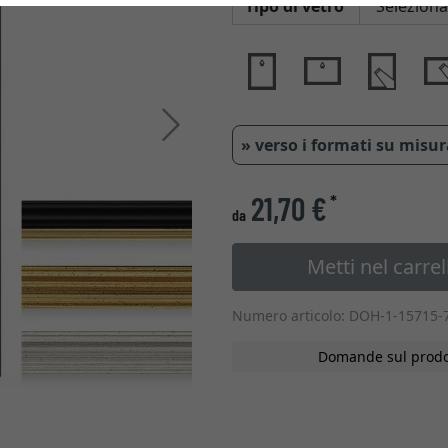
Tipo di vetro
Avanti
» verso i formati su misu
21,70 €
*
da
Metti nel carrel
Numero articolo: DOH-1-15715-
Domande sul prodo