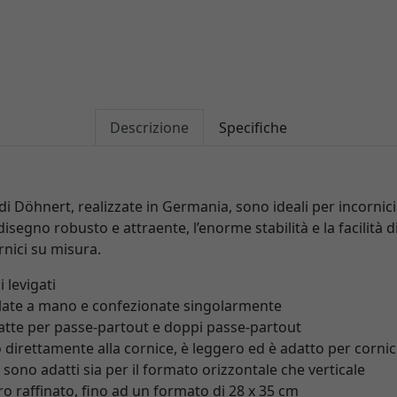
Descrizione
Specifiche
 di Döhnert, realizzate in Germania, sono ideali per incornic
isegno robusto e attraente, l’enorme stabilità e la facilità di
rnici su misura.
 levigati
late a mano e confezionate singolarmente
datte per passe-partout e doppi passe-partout
 direttamente alla cornice, è leggero ed è adatto per cornic
i sono adatti sia per il formato orizzontale che verticale
ro raffinato, fino ad un formato di 28 x 35 cm