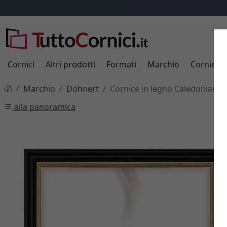
Cornici
Altri prodotti
Formati
Marchio
Cornici s
Marchio
Döhnert
Cornice in legno Caledonian 
alla panoramica