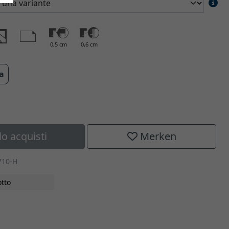
0,5 cm
0,6 cm
ra
lo acquisti
Merken
710-H
tto