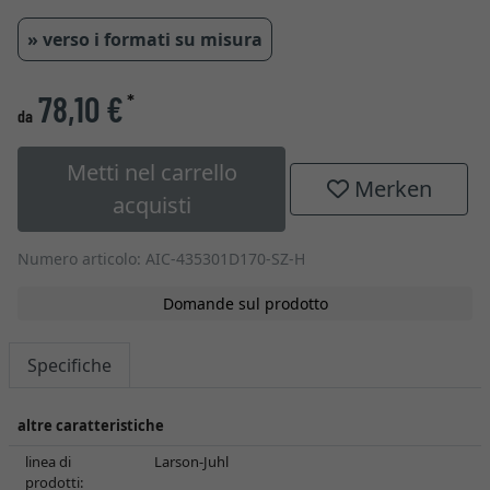
» verso i formati su misura
78,10 €
*
da
Metti nel carrello
Merken
acquisti
Numero articolo: AIC-435301D170-SZ-H
Domande sul prodotto
Specifiche
altre caratteristiche
linea di
Larson-Juhl
prodotti: