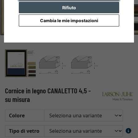
Rifiuto
Cambia le mie impostazioni
Cornice in legno CANALETTO 4,5 -
su misura
Colore
Tipo di vetro