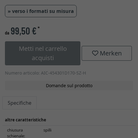
» verso i formati su misura
99,50 €
*
da
Metti nel carrello
Merken
acquisti
Numero articolo: AIC-454301D170-SZ-H
Domande sul prodotto
Specifiche
altre caratteristiche
chiusura
spilli
schienale: