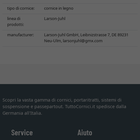
tipo di cornice:
cornice in legno
linea di
Larson-Juhl
prodotti:
manufacturer:
Larson-Juhl GmbH, Leibnizstrasse 7, DE 89231
Neu-Ulm,
larsonjuhl@gmx.com
Scopri la vasta gamma di cornici, portaritratti, sistemi di
sospensione e passepartout. TuttoCornici.it spedisce dalla
Germania all'Italia.
Service
Aiuto