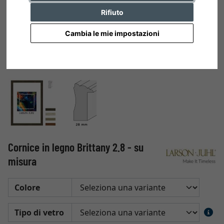
Rifiuto
Cambia le mie impostazioni
Cornice in legno Brittany 2.8 - su
misura
Colore
Tipo di vetro