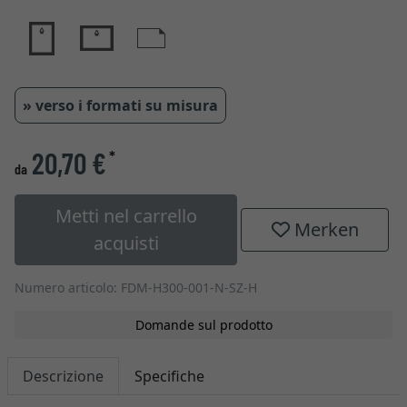
» verso i formati su misura
20,70 €
*
da
Metti nel carrello
Merken
acquisti
Numero articolo: FDM-H300-001-N-SZ-H
Domande sul prodotto
Descrizione
Specifiche