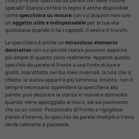
Ti occorre uno specchio da parete con delle misure
speciali? Questa cornice in legno è anche disponibile
come
specchiera su misura
con cui acquisti non solo
un
oggetto utile e indispensabile
per la tua vita
quotidiana quando ti fai i cappelli, ti vesti e ti trucchi.
La specchiera è anche un
miracoloso elemento
decorativo
con cui piccole stanze possono apparire
più ampie di quanto sono realmente. Appendi questo
specchio da parete di fronte a una fonte di luce e
goditi, soprattutto nei bui mesi invernali, la luce che si
riflette: la stanza apparirà più luminosa. Intanto, non è
sempre necessario appendere la specchiera alla
parete: può decorare la stanza in maniera disinvolta
quando viene appoggiata al muro, sia sul pavimento
che su un comò. Posizionato di fronte a rigogliose
piante d’interno, lo specchio da parete moltiplica il loro
verde calmante e piacevole.