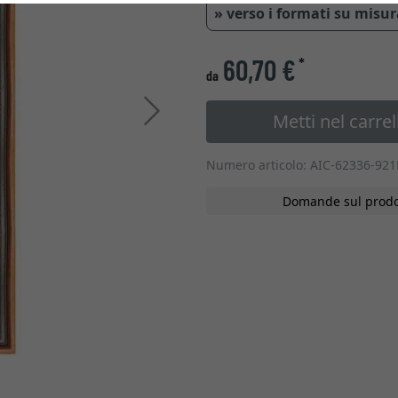
» verso i formati su misu
60,70 €
*
da
Avanti
Metti nel carrel
Numero articolo: AIC-62336-92
Domande sul prodo