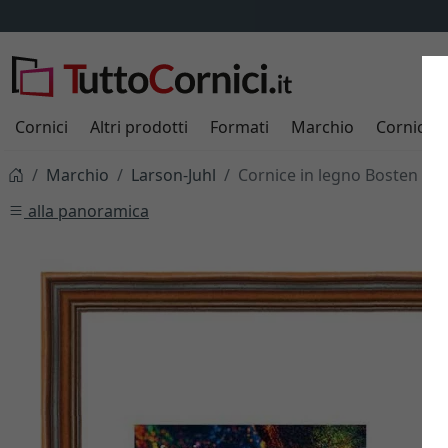
Cornici
Altri prodotti
Formati
Marchio
Cornici s
Marchio
Larson-Juhl
Cornice in legno Bosten 3,6
alla panoramica