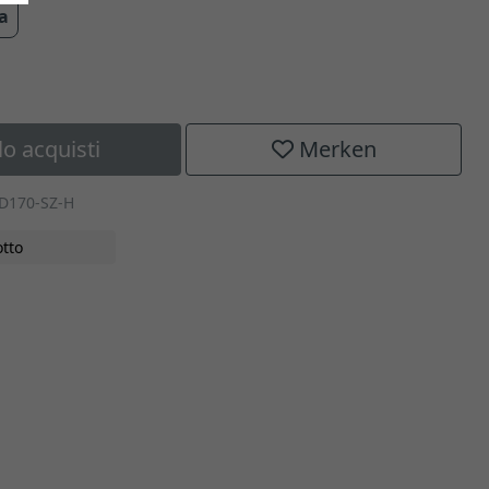
ra
lo acquisti
Merken
1D170-SZ-H
tto