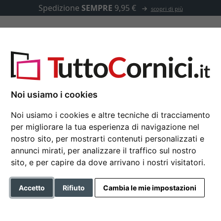
Spedizione
SEMPRE
9,95 €
scopri di più
u misura
Passepartout
Accessori
 - su misura
Noi usiamo i cookies
Noi usiamo i cookies e altre tecniche di tracciamento
per migliorare la tua esperienza di navigazione nel
Cornice in legno Bost
nostro sito, per mostrarti contenuti personalizzati e
annunci mirati, per analizzare il traffico sul nostro
sito, e per capire da dove arrivano i nostri visitatori.
Colore
Accetto
Rifiuto
Cambia le mie impostazioni
Tipo di vetro