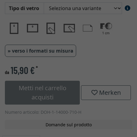
Tipo di vetro
1 cm
» verso i formati su misura
15,90 €
*
da
Metti nel carrello
Merken
acquisti
Numero articolo: DOH-1-14000-710-H
Domande sul prodotto