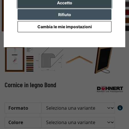
Accetto
Rifiuto
Cambia le mie impostazioni
Cornice in legno Bond
Formato
Colore