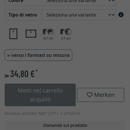
Colore
Tipo di vetro
0,7 cm
2,1 cm
» verso i formati su misura
34,80 €
*
da
Metti nel carrello
Merken
acquisti
Numero articolo: NIE-12711-1-21029-H
Domande sul prodotto