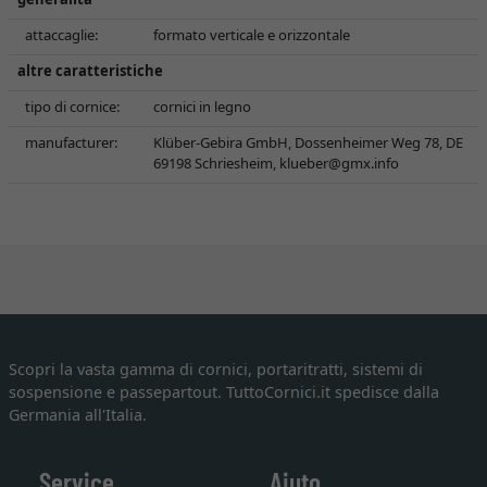
attaccaglie:
formato verticale e orizzontale
altre caratteristiche
tipo di cornice:
cornici in legno
manufacturer:
Klüber-Gebira GmbH, Dossenheimer Weg 78, DE
69198 Schriesheim,
klueber@gmx.info
Scopri la vasta gamma di cornici, portaritratti, sistemi di
sospensione e passepartout. TuttoCornici.it spedisce dalla
Germania all'Italia.
Service
Aiuto