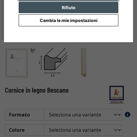
Rifiuto
Cambia le mie impostazioni
Cornice in legno Bescano
Formato
Colore