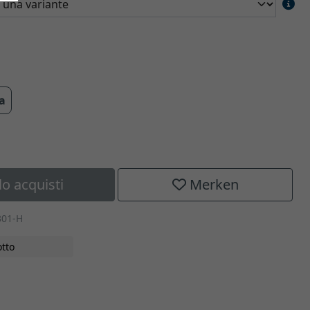
ra
lo acquisti
Merken
301-H
tto