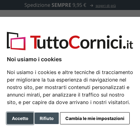
Spedizione
SEMPRE
9,95 €
scopri di più
u misura
Passepartout
Accessori
Noi usiamo i cookies
Noi usiamo i cookies e altre tecniche di tracciamento
per migliorare la tua esperienza di navigazione nel
Cornice in legno Avila
nostro sito, per mostrarti contenuti personalizzati e
annunci mirati, per analizzare il traffico sul nostro
sito, e per capire da dove arrivano i nostri visitatori.
Formato
Accetto
Rifiuto
Cambia le mie impostazioni
Colore