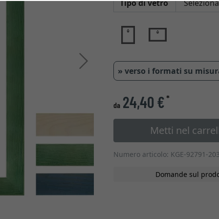
Tipo di vetro
Avanti
» verso i formati su misu
24,40 €
*
da
Metti nel carrel
Numero articolo: KGE-92791-20
Domande sul prodo