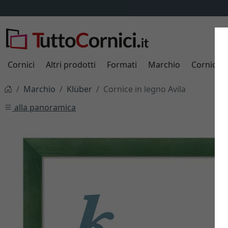
Cornici
Altri prodotti
Formati
Marchio
Cornici s
Marchio
Klüber
Cornice in legno Avila
alla panoramica