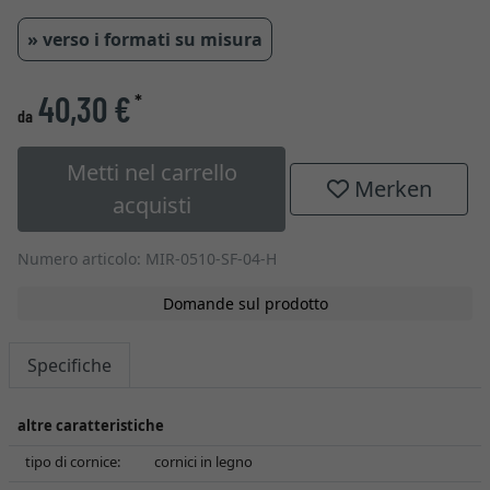
» verso i formati su misura
40,30 €
*
da
Metti nel carrello
Merken
acquisti
Numero articolo: MIR-0510-SF-04-H
Domande sul prodotto
Specifiche
altre caratteristiche
tipo di cornice:
cornici in legno