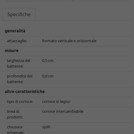
Specifiche
generalità
attaccaglie:
formato verticale e orizzontale
misure
larghezza del
0,5 cm
battente:
profondità del
0,8 cm
battente:
altre caratteristiche
tipo di cornice:
cornice in legno
linea di
cornice intercambiabile
prodotti:
chiusura
spilli
schienale: