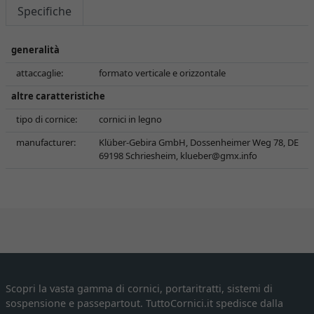
Specifiche
generalità
attaccaglie:
formato verticale e orizzontale
altre caratteristiche
tipo di cornice:
cornici in legno
manufacturer:
Klüber-Gebira GmbH, Dossenheimer Weg 78, DE
69198 Schriesheim,
klueber@gmx.info
Scopri la vasta gamma di cornici, portaritratti, sistemi di
sospensione e passepartout. TuttoCornici.it spedisce dalla