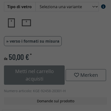
Tipo di vetro
» verso i formati su misura
50,00 €
*
da
Metti nel carrello
Merken
acquisti
Numero articolo: KGE-92458-20301-H
Domande sul prodotto