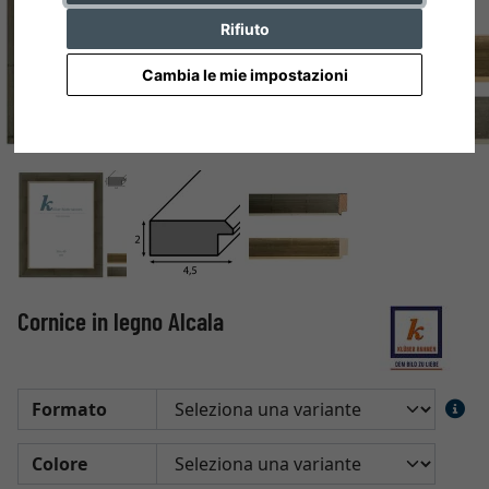
Rifiuto
Cambia le mie impostazioni
Cornice in legno Alcala
Formato
Colore