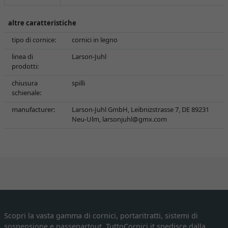
altre caratteristiche
tipo di cornice:
cornici in legno
linea di
Larson-Juhl
prodotti:
chiusura
spilli
schienale:
manufacturer:
Larson-Juhl GmbH, Leibnizstrasse 7, DE 89231
Neu-Ulm,
larsonjuhl@gmx.com
Scopri la vasta gamma di cornici, portaritratti, sistemi di
sospensione e passepartout. TuttoCornici.it spedisce dalla