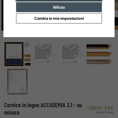
Rifiuto
Cambia le mie impostazioni
Cornice in legno ACCADEMIA 3,1 - su
misura