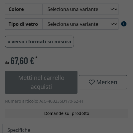
Colore
Tipo di vetro
» verso i formati su misura
67,60 €
*
da
Metti nel carrello
Merken
acquisti
Numero articolo: AIC-403235D170-SZ-H
Domande sul prodotto
Specifiche