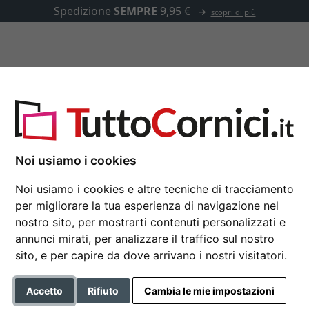
Spedizione
SEMPRE
9,95 €
scopri di più
u misura
Passepartout
Accessori
 53
Noi usiamo i cookies
Cornice in alluminio s
Noi usiamo i cookies e altre tecniche di tracciamento
per migliorare la tua esperienza di navigazione nel
Nielsen cornice in alluminio 
nostro sito, per mostrarti contenuti personalizzati e
annunci mirati, per analizzare il traffico sul nostro
Colore
sito, e per capire da dove arrivano i nostri visitatori.
Tipo di vetro
Accetto
Rifiuto
Cambia le mie impostazioni