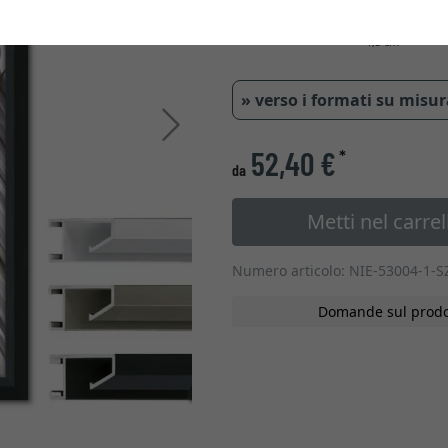
1,5 cm
» verso i formati su misu
Avanti
52,40 €
*
da
Metti nel carrel
Numero articolo: NIE-53004-1-S
Domande sul prodo