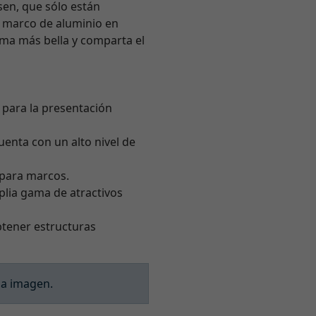
lsen, que sólo están
e marco de aluminio en
orma más bella y comparta el
l para la presentación
enta con un alto nivel de
o para marcos.
plia gama de atractivos
tener estructuras
la imagen.