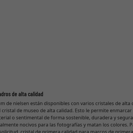
adros de alta calidad
de nielsen están disponibles con varios cristales de alta c
l cristal de museo de alta calidad. Esto le permite enmarcar
terial o sentimental de forma sostenible, duradera y segura.
cialmente nocivos para las fotografías y matan los colores. 
olicitud, cristal de primera calidad para marcos de primera