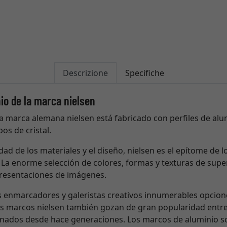
Descrizione
Specifiche
io de la marca nielsen
a marca alemana nielsen está fabricado con perfiles de alum
os de cristal.
dad de los materiales y el diseño, nielsen es el epítome de l
La enorme selección de colores, formas y texturas de super
presentaciones de imágenes.
os enmarcadores y galeristas creativos innumerables opcio
os marcos nielsen también gozan de gran popularidad entr
cionados desde hace generaciones. Los marcos de aluminio so