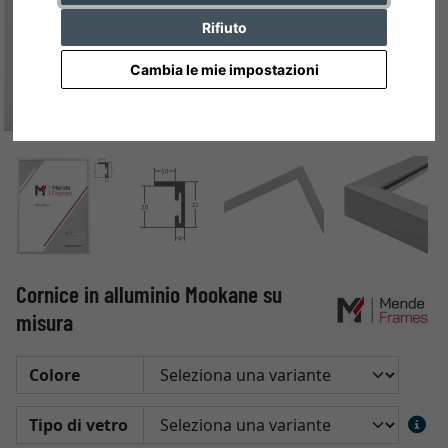
Rifiuto
Cambia le mie impostazioni
Cornice in alluminio Mookane su
misura
Colore
Tipo di vetro