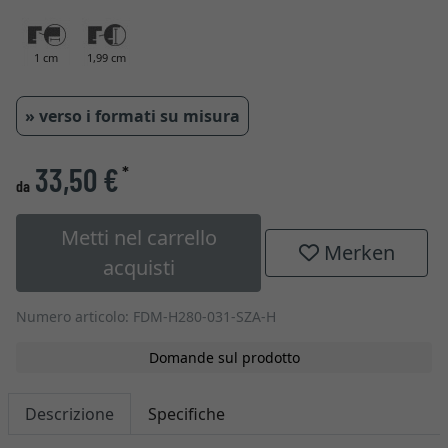
1 cm
1,99 cm
» verso i formati su misura
33,50 €
*
da
Metti nel carrello
Merken
acquisti
Numero articolo: FDM-H280-031-SZA-H
Domande sul prodotto
Descrizione
Specifiche