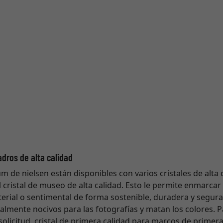
adros de alta calidad
de nielsen están disponibles con varios cristales de alta c
l cristal de museo de alta calidad. Esto le permite enmarcar
terial o sentimental de forma sostenible, duradera y segura.
cialmente nocivos para las fotografías y matan los colores. 
olicitud, cristal de primera calidad para marcos de primera