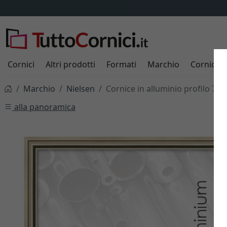
Spedizione
SEMPRE
9,95 €
Cornici
Altri prodotti
Formati
Marchio
Cornici s
Marchio
Nielsen
Cornice in alluminio profilo 71
alla panoramica