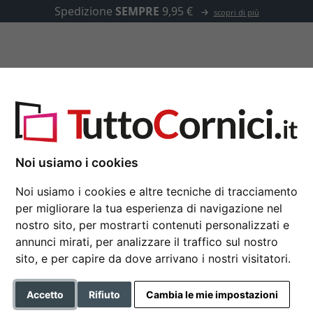
scopri di più
u misura
Passepartout
Accessori
Noi usiamo i cookies
Cornice in alluminio p
Noi usiamo i cookies e altre tecniche di tracciamento
per migliorare la tua esperienza di navigazione nel
Nielsen cornice in alluminio 
nostro sito, per mostrarti contenuti personalizzati e
annunci mirati, per analizzare il traffico sul nostro
Formato
sito, e per capire da dove arrivano i nostri visitatori.
Colore
Accetto
Rifiuto
Cambia le mie impostazioni