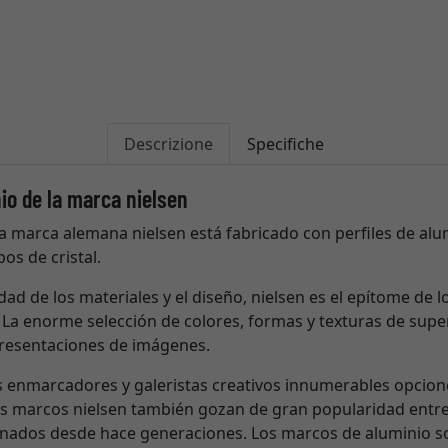
Descrizione
Specifiche
io de la marca nielsen
a marca alemana nielsen está fabricado con perfiles de alum
os de cristal.
dad de los materiales y el diseño, nielsen es el epítome de l
La enorme selección de colores, formas y texturas de super
presentaciones de imágenes.
os enmarcadores y galeristas creativos innumerables opcio
os marcos nielsen también gozan de gran popularidad entr
cionados desde hace generaciones. Los marcos de aluminio so