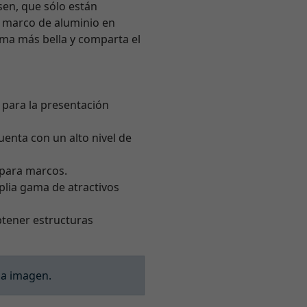
lsen, que sólo están
e marco de aluminio en
orma más bella y comparta el
l para la presentación
enta con un alto nivel de
o para marcos.
plia gama de atractivos
tener estructuras
la imagen.