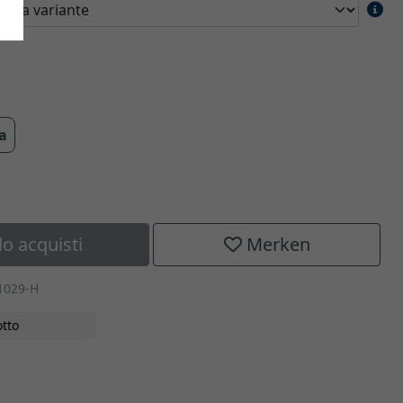
ra
lo acquisti
Merken
1029-H
tto