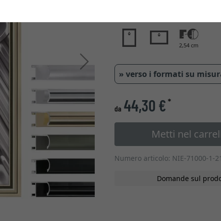
Tipo di vetro
2,54 cm
Avanti
» verso i formati su misu
44,30 €
*
da
Metti nel carrel
Numero articolo: NIE-71000-1-2
Domande sul prodo