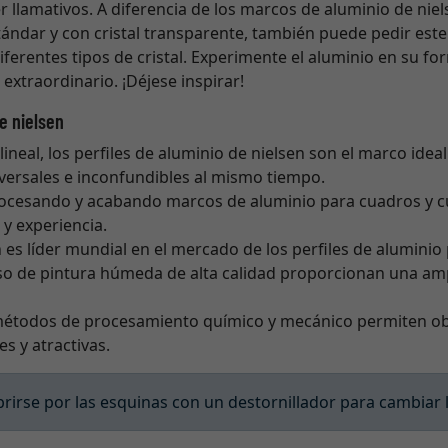
r llamativos. A diferencia de los marcos de aluminio de nie
ándar y con cristal transparente, también puede pedir est
iferentes tipos de cristal. Experimente el aluminio en su f
extraordinario. ¡Déjese inspirar!
e nielsen
lineal, los perfiles de aluminio de nielsen son el marco idea
versales e inconfundibles al mismo tiempo.
procesando y acabando marcos de aluminio para cuadros y cu
y experiencia.
en es líder mundial en el mercado de los perfiles de alumini
eso de pintura húmeda de alta calidad proporcionan una am
métodos de procesamiento químico y mecánico permiten ob
es y atractivas.
irse por las esquinas con un destornillador para cambiar 