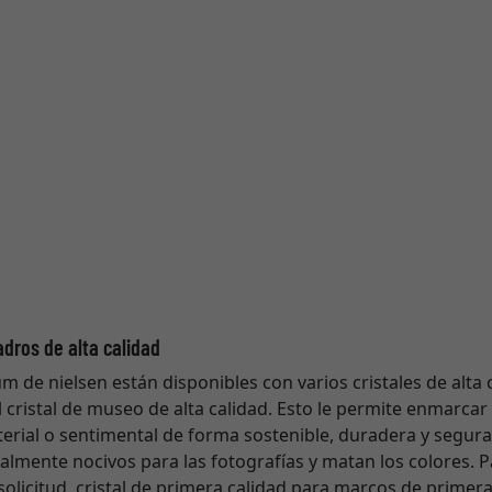
adros de alta calidad
de nielsen están disponibles con varios cristales de alta c
l cristal de museo de alta calidad. Esto le permite enmarcar
terial o sentimental de forma sostenible, duradera y segura.
cialmente nocivos para las fotografías y matan los colores. 
olicitud, cristal de primera calidad para marcos de primera