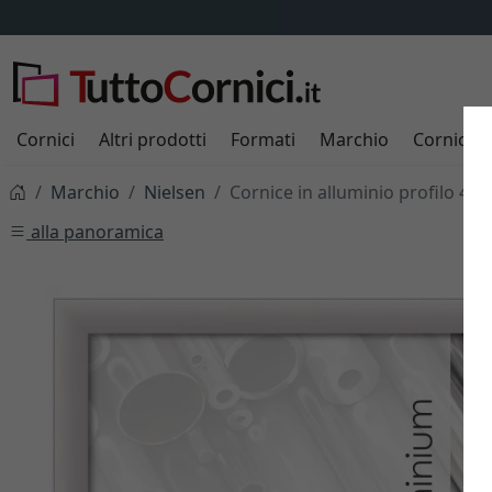
S
Cornici
Altri prodotti
Formati
Marchio
Cornici s
Marchio
Nielsen
Cornice in alluminio profilo 40
alla panoramica