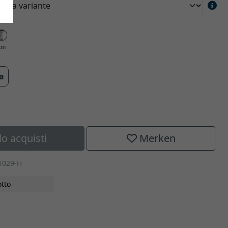
cm
ra
lo acquisti
Merken
1029-H
tto