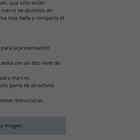
lsen, que sólo están
e marco de aluminio en
orma más bella y comparta el
l para la presentación
enta con un alto nivel de
o para marcos.
plia gama de atractivos
tener estructuras
la imagen.