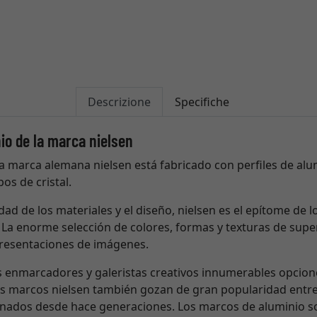
Descrizione
Specifiche
io de la marca nielsen
a marca alemana nielsen está fabricado con perfiles de alum
os de cristal.
dad de los materiales y el diseño, nielsen es el epítome de l
La enorme selección de colores, formas y texturas de super
presentaciones de imágenes.
os enmarcadores y galeristas creativos innumerables opcio
os marcos nielsen también gozan de gran popularidad entr
cionados desde hace generaciones. Los marcos de aluminio so