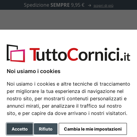
pedizione
SEMPRE
9,95 €
scopri di più
u misura
Passepartout
Accessori
Noi usiamo i cookies
Cornice in alluminio p
Noi usiamo i cookies e altre tecniche di tracciamento
per migliorare la tua esperienza di navigazione nel
Nielsen cornice in alluminio 
nostro sito, per mostrarti contenuti personalizzati e
annunci mirati, per analizzare il traffico sul nostro
Formato
sito, e per capire da dove arrivano i nostri visitatori.
Colore
Accetto
Rifiuto
Cambia le mie impostazioni