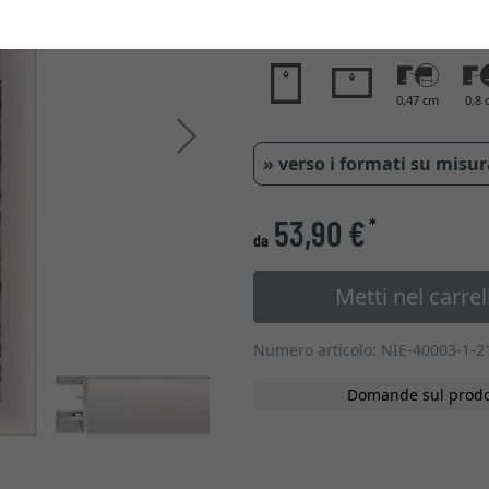
Tipo di vetro
0,47 cm
0,8 
Avanti
» verso i formati su misu
53,90 €
*
da
Metti nel carrel
Numero articolo: NIE-40003-1-2
Domande sul prodo