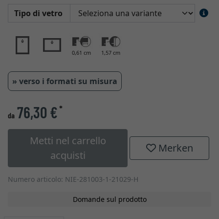
Tipo di vetro
0,61 cm
1,57 cm
» verso i formati su misura
76,30 €
*
da
Metti nel carrello
Merken
acquisti
Numero articolo: NIE-281003-1-21029-H
Domande sul prodotto