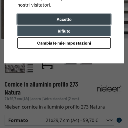
nostri visitatori.
Accetto
Rifiuto
Cambia le mie impostazioni
Cornice in alluminio profilo 273
Natura
21x29,7 cm (A4) | acero | Vetro standard (2 mm)
Nielsen cornice in alluminio profilo 273 Natura
Formato