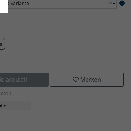
ra
lo acquisti
Merken
1029-H
tto