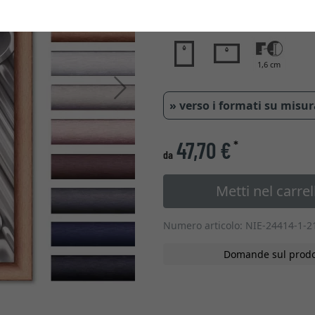
Tipo di vetro
1,6 cm
Avanti
» verso i formati su misu
47,70 €
*
da
Metti nel carrel
Numero articolo: NIE-24414-1-2
Domande sul prodo