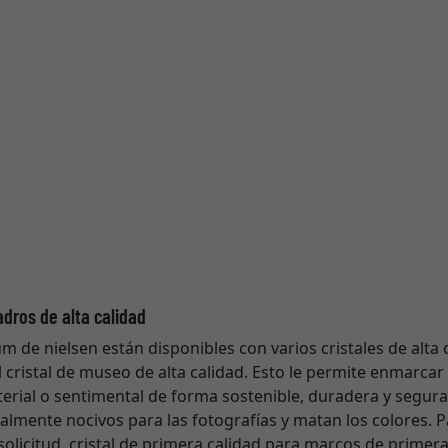
adros de alta calidad
de nielsen están disponibles con varios cristales de alta c
l cristal de museo de alta calidad. Esto le permite enmarcar
terial o sentimental de forma sostenible, duradera y segura.
cialmente nocivos para las fotografías y matan los colores. 
olicitud, cristal de primera calidad para marcos de primera