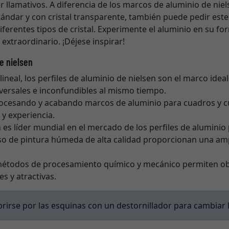
r llamativos. A diferencia de los marcos de aluminio de nie
ándar y con cristal transparente, también puede pedir est
iferentes tipos de cristal. Experimente el aluminio en su f
extraordinario. ¡Déjese inspirar!
e nielsen
lineal, los perfiles de aluminio de nielsen son el marco idea
versales e inconfundibles al mismo tiempo.
procesando y acabando marcos de aluminio para cuadros y cu
y experiencia.
en es líder mundial en el mercado de los perfiles de alumini
eso de pintura húmeda de alta calidad proporcionan una am
métodos de procesamiento químico y mecánico permiten ob
es y atractivas.
irse por las esquinas con un destornillador para cambiar 