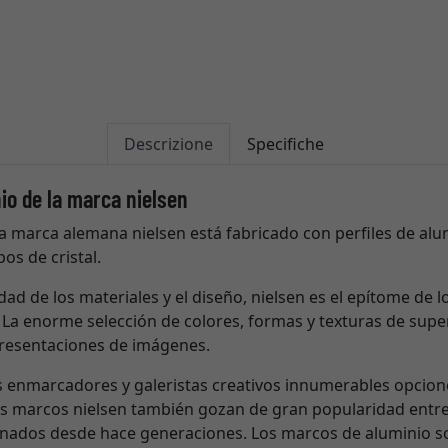
Descrizione
Specifiche
io de la marca nielsen
a marca alemana nielsen está fabricado con perfiles de alum
os de cristal.
dad de los materiales y el diseño, nielsen es el epítome de l
La enorme selección de colores, formas y texturas de super
presentaciones de imágenes.
os enmarcadores y galeristas creativos innumerables opcio
os marcos nielsen también gozan de gran popularidad entr
cionados desde hace generaciones. Los marcos de aluminio so