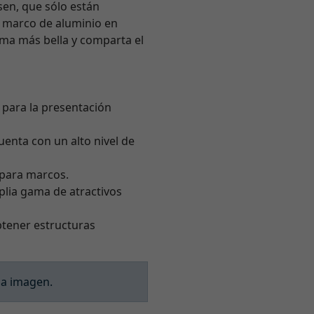
lsen, que sólo están
e marco de aluminio en
orma más bella y comparta el
l para la presentación
enta con un alto nivel de
o para marcos.
plia gama de atractivos
tener estructuras
la imagen.