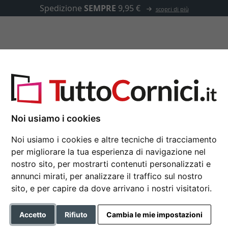
 più
u misura
Passepartout
Accessori
Noi usiamo i cookies
Cornice in alluminio p
Noi usiamo i cookies e altre tecniche di tracciamento
per migliorare la tua esperienza di navigazione nel
Nielsen cornice in alluminio 
nostro sito, per mostrarti contenuti personalizzati e
annunci mirati, per analizzare il traffico sul nostro
Formato
sito, e per capire da dove arrivano i nostri visitatori.
Colore
Accetto
Rifiuto
Cambia le mie impostazioni