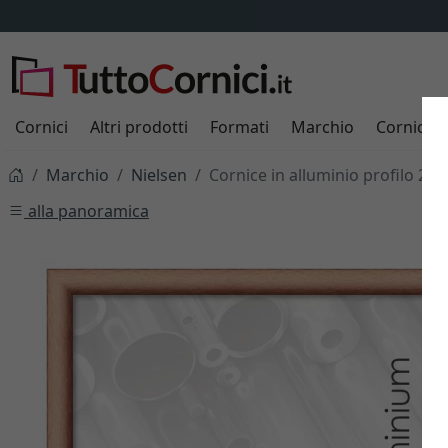
Spedizione
SEMPRE
9,95 €
scopri di
Cornici
Altri prodotti
Formati
Marchio
Cornici s
Marchio
Nielsen
Cornice in alluminio profilo 24
alla panoramica