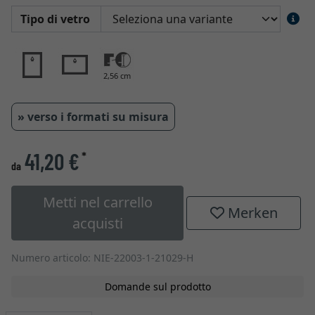
Tipo di vetro
2,56 cm
» verso i formati su misura
41,20 €
*
da
Metti nel carrello
Merken
acquisti
Numero articolo: NIE-22003-1-21029-H
Domande sul prodotto