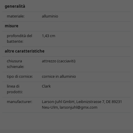
generalità
materiale:
alluminio
misure
profondità del
1,43 cm
battente:
altre caratteristiche
chiusura
attrezzo (cacciaviti)
schienale:
tipo di cornice:
cornice in alluminio
linea di
Clark
prodotti:
manufacturer:
Larson-Juhl GmbH, Leibnizstrasse 7, DE 89231
Neu-Ulm,
larsonjuhl@gmx.com