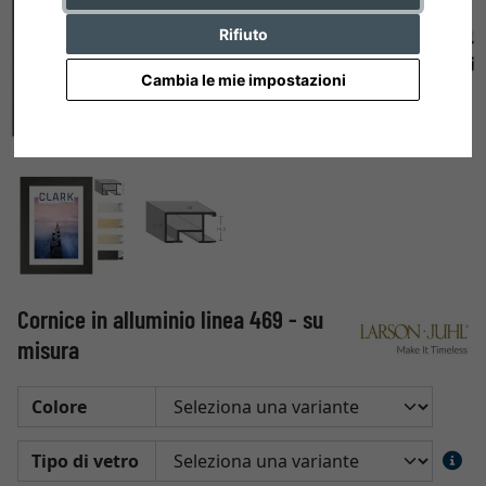
Rifiuto
Cambia le mie impostazioni
Cornice in alluminio linea 469 - su
misura
Colore
Tipo di vetro