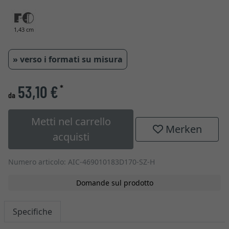
1,43 cm
» verso i formati su misura
53,10 €
*
da
Metti nel carrello
Merken
acquisti
Numero articolo: AIC-469010183D170-SZ-H
Domande sul prodotto
Specifiche