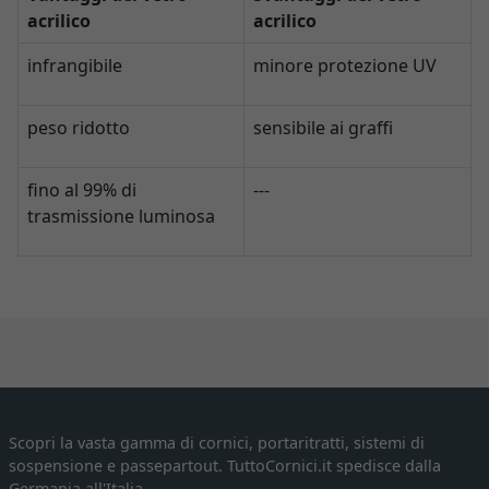
acrilico
acrilico
infrangibile
minore protezione UV
peso ridotto
sensibile ai graffi
fino al 99% di
---
trasmissione luminosa
Scopri la vasta gamma di cornici, portaritratti, sistemi di
sospensione e passepartout. TuttoCornici.it spedisce dalla
Germania all'Italia.