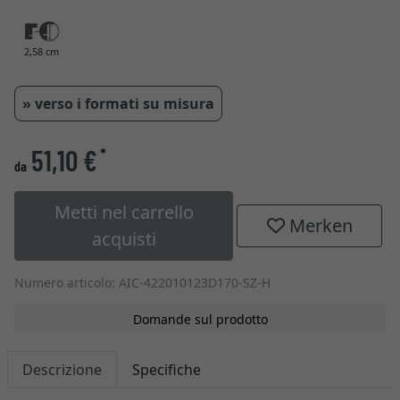
2,58 cm
» verso i formati su misura
51,10 €
*
da
Metti nel carrello
Merken
acquisti
Numero articolo: AIC-422010123D170-SZ-H
Domande sul prodotto
Descrizione
Specifiche