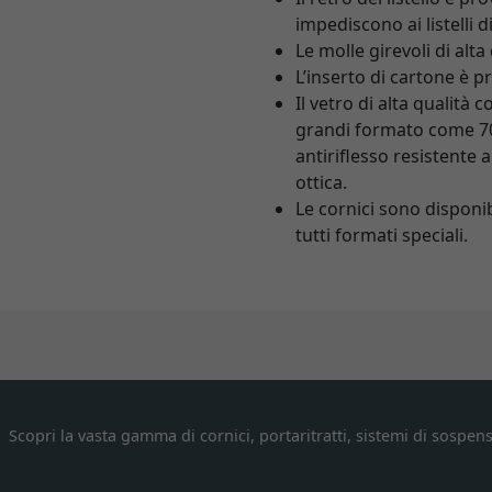
impediscono ai listelli 
Le molle girevoli di al
L’inserto di cartone è p
Il vetro di alta qualità
grandi formato come 70x
antiriflesso resistente 
ottica.
Le cornici sono disponi
tutti formati speciali.
Scopri la vasta gamma di cornici, portaritratti, sistemi di sospens