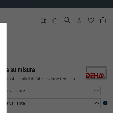
Vega su misura
robusti e solidi di fabricazione tedesca.