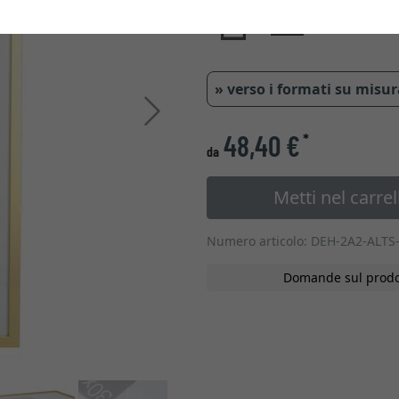
» verso i formati su misu
Avanti
48,40 €
*
da
Metti nel carrel
Numero articolo: DEH-2A2-ALTS
Domande sul prodo