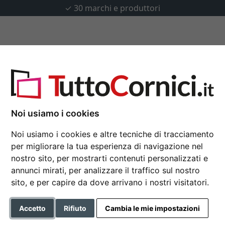
✓
30 marchi e produttori
u misura
Passepartout
Accessori
 Vega su misura
Noi usiamo i cookies
Noi usiamo i cookies e altre tecniche di tracciamento
Cornice in alluminio 
per migliorare la tua esperienza di navigazione nel
Le cornici DEHA Design sono 
nostro sito, per mostrarti contenuti personalizzati e
annunci mirati, per analizzare il traffico sul nostro
Colore
sito, e per capire da dove arrivano i nostri visitatori.
Tipo di vetro
Accetto
Rifiuto
Cambia le mie impostazioni