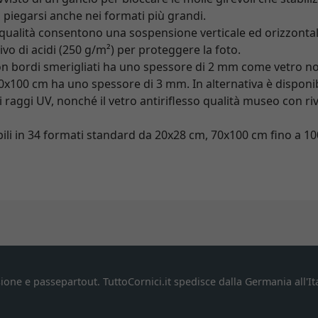
di piegarsi anche nei formati più grandi.
ta qualità consentono una sospensione verticale ed orizzont
rivo di acidi (250 g/m²) per proteggere la foto.
 con bordi smerigliati ha uno spessore di 2 mm come vetro no
100 cm ha uno spessore di 3 mm. In alternativa è disponibile 
ai raggi UV, nonché il vetro antiriflesso qualità museo con r
bili in 34 formati standard da 20x28 cm, 70x100 cm fino a 10
ione e passepartout. TuttoCornici.it spedisce dalla Germania all'Ita