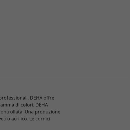
professionali. DEHA offre
a gamma di colori. DEHA
e controllata. Una produzione
tro acrilico. Le cornici