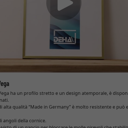
Vega
Vega ha un profilo stretto e un design atemporale, è disponib
nati.
di alta qualità “Made in Germany” è molto resistente e può e
 angoli della cornice.
rovvisto di un gancio per bloccare le molle girevoli che stabil