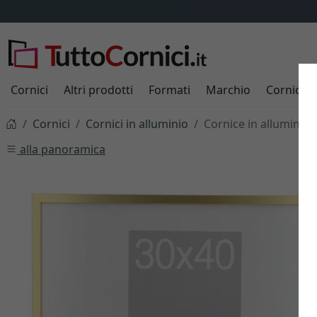
Cornici
Altri prodotti
Formati
Marchio
Cornici s
Cornici
Cornici in alluminio
Cornice in alluminio
alla panoramica