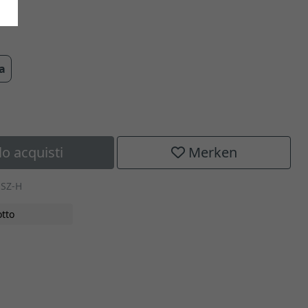
ra
lo acquisti
Merken
-SZ-H
tto