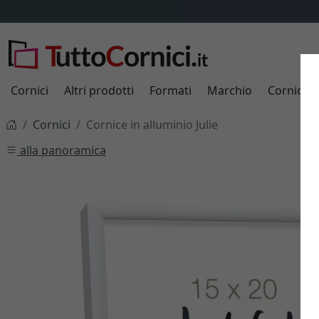
Cornici
Altri prodotti
Formati
Marchio
Cornici s
Cornici
Cornice in alluminio Julie
alla panoramica