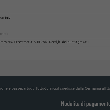
lluminio
oard)
es N.V., Breestraat 31A, BE 8540 Deerlijk ,
deknudt@gmx.eu
ione e passepartout. TuttoCornici.it spedisce dalla Germania all'Ita
Modalità di pagament