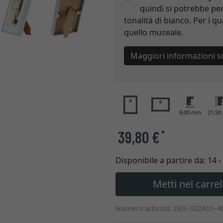
quindi si potrebbe per
tonalità di bianco. Per i qu
quello museale.
Maggiori informazioni s
9,00 mm
21,5
39,80 €
*
Disponibile a partire da:
14 -
Metti nel carrel
Numero articolo: DEK-S024D1-4