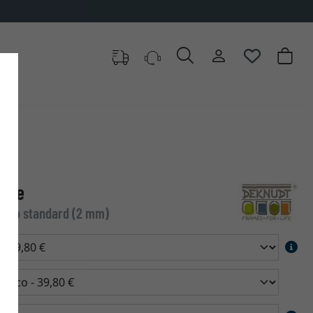
ulie
Vetro standard (2 mm)