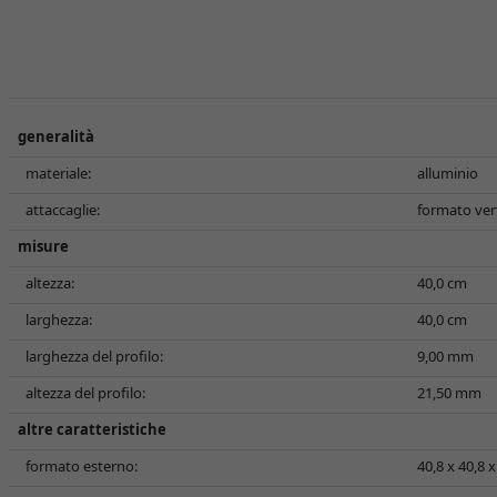
generalità
materiale:
alluminio
attaccaglie:
formato vert
misure
altezza:
40,0 cm
larghezza:
40,0 cm
larghezza del profilo:
9,00 mm
altezza del profilo:
21,50 mm
altre caratteristiche
formato esterno:
40,8 x 40,8 