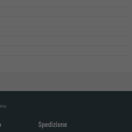
lia.
o
Spedizione