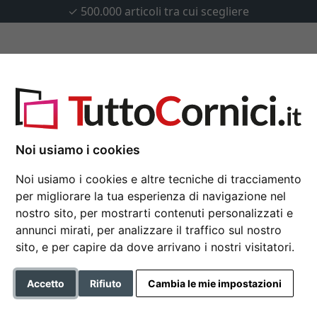
✓
500.000 articoli tra cui scegliere
u misura
Passepartout
Accessori
Noi usiamo i cookies
Noi usiamo i cookies e altre tecniche di tracciamento
Cornice in alluminio J
per migliorare la tua esperienza di navigazione nel
nostro sito, per mostrarti contenuti personalizzati e
40x40 cm | argento opaco | 
annunci mirati, per analizzare il traffico sul nostro
sito, e per capire da dove arrivano i nostri visitatori.
Formato
Accetto
Rifiuto
Cambia le mie impostazioni
Colore