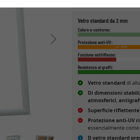
Tipo di vetro
Vetro standard da 2 mm
Colore e contorno:
Avanti
Protezione anti-UV:
ca. 45%
Funzione antiriflesso:
Resistenza ai graffi:
Vetro standard
di alt
Di dimensioni stabili
atmosferici
,
antigraf
Superficie riflettente
Protezione anti-UV r
essenzialmente come p
Il vetro standard pr