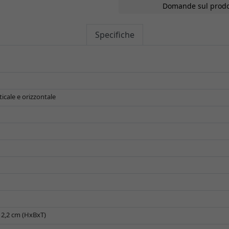
Domande sul prodo
Specifiche
icale e orizzontale
x 2,2 cm (HxBxT)