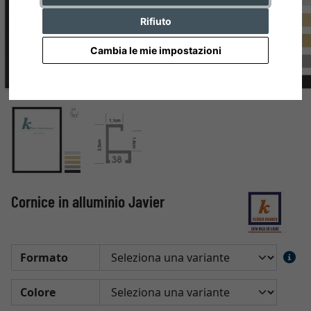
Rifiuto
Cambia le mie impostazioni
Cornice in alluminio Javier
Formato
Colore