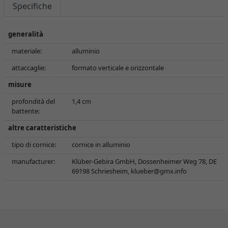
Specifiche
generalità
materiale:
alluminio
attaccaglie:
formato verticale e orizzontale
misure
profondità del
1,4 cm
battente:
altre caratteristiche
tipo di cornice:
cornice in alluminio
manufacturer:
Klüber-Gebira GmbH, Dossenheimer Weg 78, DE
69198 Schriesheim,
klueber@gmx.info