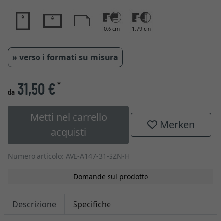
0,6 cm
1,79 cm
» verso i formati su misura
31,50 €
*
da
Metti nel carrello
Merken
acquisti
Numero articolo: AVE-A147-31-SZN-H
Domande sul prodotto
Descrizione
Specifiche