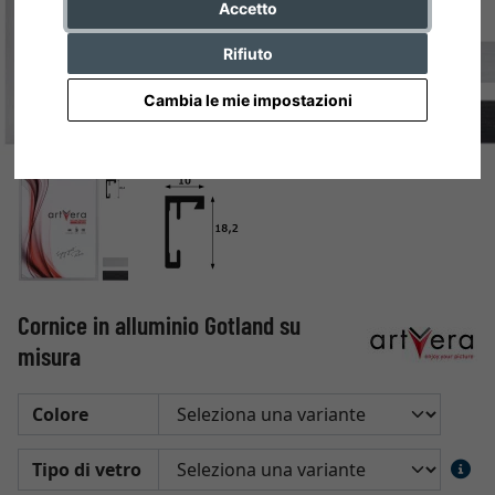
Accetto
Rifiuto
Cambia le mie impostazioni
Cornice in alluminio Gotland su
misura
Colore
Tipo di vetro