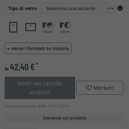
Tipo di vetro
0,4 cm
1,8 cm
» verso i formati su misura
42,40 €
*
da
Metti nel carrello
Merken
acquisti
Numero articolo: MIR-12011-SZ-H
Domande sul prodotto