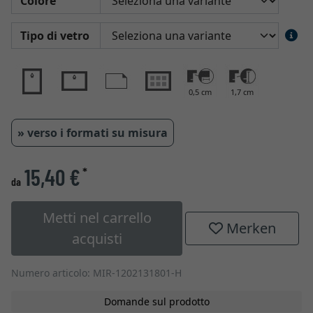
Colore
Tipo di vetro
0,5 cm
1,7 cm
» verso i formati su misura
15,40 €
*
da
Metti nel carrello
Merken
acquisti
Numero articolo: MIR-1202131801-H
Domande sul prodotto