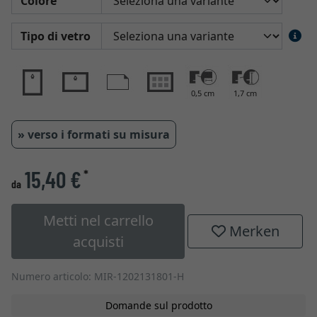
Colore
Tipo di vetro
0,5 cm
1,7 cm
» verso i formati su misura
15,40 €
*
da
Metti nel carrello
Merken
acquisti
Numero articolo: MIR-1202131801-H
Domande sul prodotto