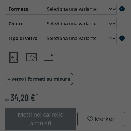
Formato
Colore
Tipo di vetro
» verso i formati su misura
34,20 €
*
da
Metti nel carrello
Merken
acquisti