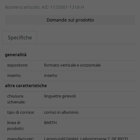
Numero articolo: AIC-1125001-1318-H
Domande sul prodotto
Specifiche
generalità
espositore:
formato verticale e orizzontale
inserto:
inserto
altre caratteristiche
chiusura
linguette girevoli
schienale:
tipo di cornice:
cornici in alluminio
linea di
BARTH
prodotti:
manufacturer:
Larson-Juhl GmbH, Leibnizstrasse 7, DE 89231