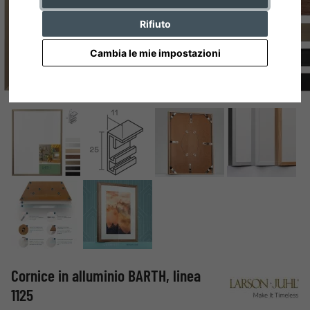
Rifiuto
Cambia le mie impostazioni
Cornice in alluminio BARTH, linea
1125