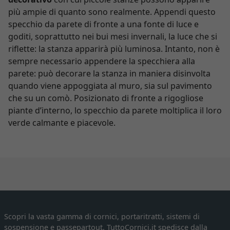
più ampie di quanto sono realmente. Appendi questo
specchio da parete di fronte a una fonte di luce e
goditi, soprattutto nei bui mesi invernali, la luce che si
riflette: la stanza apparirà più luminosa. Intanto, non è
sempre necessario appendere la specchiera alla
parete: può decorare la stanza in maniera disinvolta
quando viene appoggiata al muro, sia sul pavimento
che su un comò. Posizionato di fronte a rigogliose
piante d’interno, lo specchio da parete moltiplica il loro
verde calmante e piacevole.
Scopri la vasta gamma di cornici, portaritratti, sistemi di
sospensione e passepartout. TuttoCornici.it spedisce dalla