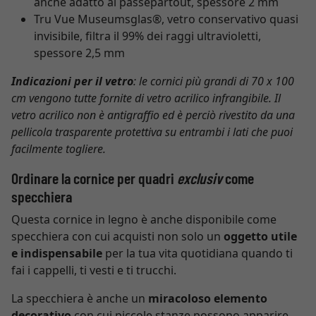
anche adatto ai passepartout, spessore 2 mm
Tru Vue Museumsglas®, vetro conservativo quasi
invisibile, filtra il 99% dei raggi ultravioletti,
spessore 2,5 mm
Indicazioni per il vetro
: le cornici più grandi di 70 x 100
cm vengono tutte fornite di vetro acrilico infrangibile. Il
vetro acrilico non è antigraffio ed è perciò rivestito da una
pellicola trasparente protettiva su entrambi i lati che puoi
facilmente togliere.
Ordinare la cornice per quadri
exclusiv
come
specchiera
Questa cornice in legno è anche disponibile come
specchiera con cui acquisti non solo un
oggetto utile
e indispensabile
per la tua vita quotidiana quando ti
fai i cappelli, ti vesti e ti trucchi.
La specchiera è anche un
miracoloso elemento
decorativo
con cui piccole stanze possono apparire